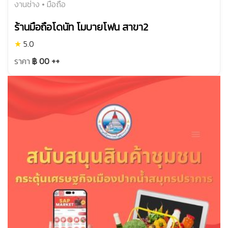
งานช่าง • มือถือ
ร้านมือถือโดนัท โมบายโฟน สาขา2
★
5.0
ราคา
฿ 00 ++